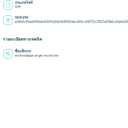
ประเภทไฟล์
APK
SHA256
e08efc59e6659e641201fd23a1f68082dbc9f5cc99f712c3307a0586c43eb23
รายละเอียดทางเทคนิค
ชื่อแพ็กเกจ
androidapps.angel.eycercise