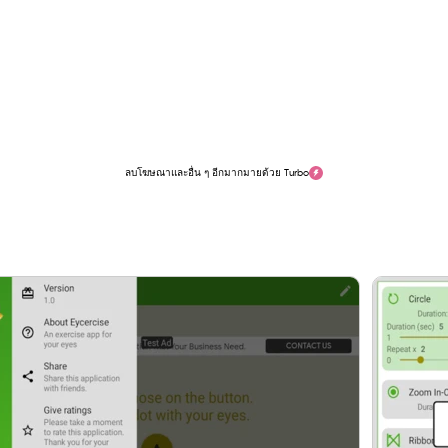
ลบโฆษณาและอื่น ๆ อีกมากมายด้วย Turbo