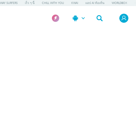
WAY SURFERS
เร็ว ๆ นี้
CHILL WITH YOU
KWAI
แอป AI ท้องถิ่น
WORLDBOX