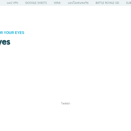
แอป VPN
GOOGLE SHEETS
WINK
แอปโอเพ่นซอร์ซ
BATTLE ROYALE GD
SUB
OR YOUR EYES
yes
โฆษณา