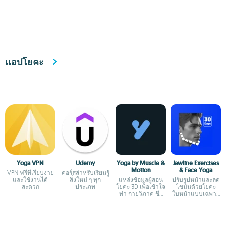
ดีอยู่เสมอ
แอปโยคะ
Yoga VPN
Udemy
Yoga by Muscle &
Jawline Exercises
Motion
& Face Yoga
VPN ฟรีที่เรียบง่าย
คอร์สสำหรับเรียนรู้
และใช้งานได้
สิ่งใหม่ ๆ ทุก
แหล่งข้อมูลผู้สอน
ปรับรูปหน้าและลด
สะดวก
ประเภท
โยคะ 3D เพื่อเข้าใจ
ไขมันด้วยโยคะ
ท่า กายวิภาค ชีว
ใบหน้าแบบเฉพาะ
กลศาสตร์
ทาง