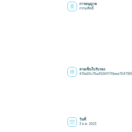
การอนุญาต
กรรมสิทธิ์
ลายเซ็นใบรับรอง
474a00c76a4534f1170bee704718
วันที่
3 ธ.ค. 2023